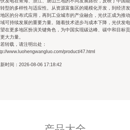
光伏发电在青海、浙江、唐山三地的不同发展路径，反映了中国
源转型的多样性与适应性。从资源富集区的规模化开发，到经济
达地区的分布式应用，再到工业城市的产业融合，光伏正成为推
区域可持续发展的重要力量。随着技术进步与成本下降，光伏发
有望在更多地区扮演关键角色，为中国实现碳达峰、碳中和目标
献更大力量。
如若转载，请注明出处：
ttp://www.luohengwangluo.com/product/47.html
新时间：2026-08-06 17:18:42
产品大全