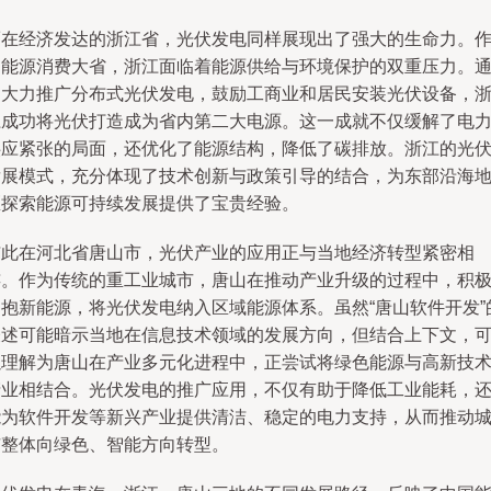
而在经济发达的浙江省，光伏发电同样展现出了强大的生命力。
为能源消费大省，浙江面临着能源供给与环境保护的双重压力。
过大力推广分布式光伏发电，鼓励工商业和居民安装光伏设备，
江成功将光伏打造成为省内第二大电源。这一成就不仅缓解了电
供应紧张的局面，还优化了能源结构，降低了碳排放。浙江的光
发展模式，充分体现了技术创新与政策引导的结合，为东部沿海
区探索能源可持续发展提供了宝贵经验。
与此在河北省唐山市，光伏产业的应用正与当地经济转型紧密相
连。作为传统的重工业城市，唐山在推动产业升级的过程中，积
拥抱新能源，将光伏发电纳入区域能源体系。虽然“唐山软件开发”
表述可能暗示当地在信息技术领域的发展方向，但结合上下文，
以理解为唐山在产业多元化进程中，正尝试将绿色能源与高新技
产业相结合。光伏发电的推广应用，不仅有助于降低工业能耗，
能为软件开发等新兴产业提供清洁、稳定的电力支持，从而推动
市整体向绿色、智能方向转型。