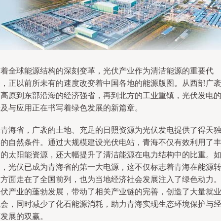
随着全球能源结构的深刻变革，光伏产业作为清洁能源的重要代
表，正以前所未有的速度改变着中国各地的能源版图。从西部广
的高原到东部沿海的经济强省，再到北方的工业重镇，光伏发电
普及与应用正在书写着绿色发展的新篇章。
在青海省，广袤的土地、充足的日照资源为光伏发电提供了得天
厚的自然条件。通过大规模建设光伏电站，青海不仅有效利用了
富的太阳能资源，还大幅提升了清洁能源在电力结构中的比重。
今，光伏已成为青海省的第一大电源，这不仅标志着青海在能源
型方面走在了全国前列，也为当地经济社会发展注入了绿色动力
光伏产业的蓬勃发展，带动了相关产业链的完善，创造了大量就
机会，同时减少了化石能源消耗，助力青海实现生态环境保护与
济发展的双赢。