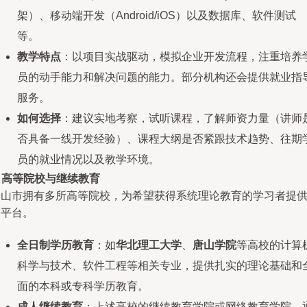
架）、移动端开发（Android/iOS）以及数据库、软件测试
等。
教学特点
：以项目实战驱动，模拟企业开发流程，注重培养
员的动手能力和解决问题的能力。部分机构还会提供就业指
服务。
如何选择
：建议实地考察，试听课程，了解师资力量（讲师
否具备一线开发经验）、课程大纲是否紧跟技术趋势、往期
员的就业情况以及教学环境。
.
高等院校与继续教育
唐山市拥有多所高等院校，为希望获得系统理论教育的学习者提
了平台。
全日制学历教育
：如
华北理工大学
、
唐山学院
等高校的计算
科学与技术、软件工程等相关专业，提供扎实的理论基础和
面的本科或专科学历教育。
成人继续教育
：上述高校的继续教育学院或网络教育学院，