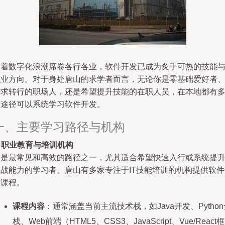
随着数字化浪潮席卷各行各业，软件开发已成为炙手可热的技能
职业方向。对于身处唐山的求学者而言，无论你是零基础爱好者
寻求转行的职场人，还是希望提升技能的在职人员，在本地都有
种途径可以系统学习软件开发。
一、主要学习路径与机构
.
职业教育与培训机构
这是最常见和高效的路径之一，尤其适合希望快速入行或系统提
实战能力的学习者。唐山有多家专注于IT技能培训的机构提供软件
发课程。
课程内容
：通常涵盖当前主流技术栈，如Java开发、Python
栈、Web前端（HTML5、CSS3、JavaScript、Vue/React框