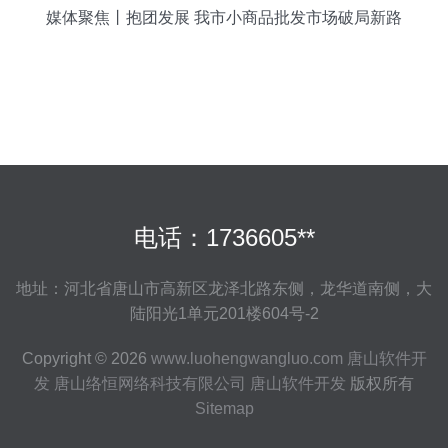
媒体聚焦丨抱团发展 我市小商品批发市场破局新路
径
电话：1736605**
地址：河北省唐山市高新区龙泽北路东侧，龙华道南侧，大
陆阳光1单元201楼604号-2
Copyright © 2026
www.luohengwangluo.com
唐山软件开
发
唐山络恒网络科技有限公司
唐山软件开发
版权所有
Sitemap