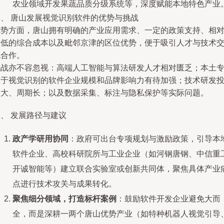
农业领域开发果蔬品质分级系统等，深度赋能本地特色产业
三、 唐山发展视觉识别软件的优势与挑战
优势方面，唐山拥有明确的产业应用需求、一定的政策支持、相
较低的综合成本以及毗邻京津的区位优势，便于吸引人才与技术
流合作。
挑战亦不容忽视：高端人工智能与算法研发人才相对匮乏；本土
注于视觉识别的软件企业规模和品牌影响力有待加强；技术研发
入大、周期长；以及数据采集、标注与隐私保护等实际问题。
、 发展路径与建议
政产学研用协同
：政府可出台专项规划与激励政策，引导本
软件企业、高校科研院所与工业企业（如河钢唐钢、中信重
开诚智能等）建立联合实验室或创新共同体，聚焦具体产业
点进行技术攻关与成果转化。
聚焦细分领域，打造标杆案例
：鼓励软件开发企业避免大而
全，而是深耕一两个唐山优势产业（如特种机器人视觉引导