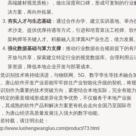
高端建材视觉质检），做出深度和口碑，形成可复制的行业
决方案，再向外拓展。
夯实人才与生态基础
：通过合作办学、建立实训基地、举办
术沙龙、提供优厚待遇等方式，引进和培育算法工程师、软
架构师等关键人才。积极融入京津冀AI产业生态，借力发展
强化数据基础与算力支撑
：推动行业数据在合规前提下的有
开放与共享，探索建立特定行业的视觉数据库。合理利用云
算资源，降低本地企业开发与部署成本。
视觉识别技术将持续演进，与物联网、5G、数字孪生等技术融合
深。唐山软件开发产业若能牢牢抓住产业智能化升级的契机，将
觉识别作为重要的技术突破方向，紧密结合本地实际，完全有能
在特定的垂直领域形成差异化竞争优势，不仅服务于本地产业振
兴，其成熟的软件产品和解决方案更有机会走向全国乃至国际市
场，为唐山经济高质量发展注入强大的数字动能。
如若转载，请注明出处：
ttp://www.luohengwangluo.com/product/73.html