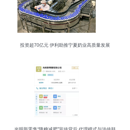
投资超70亿元 伊利助推宁夏奶业高质量发展
光明新零售“降糖减肥”宣传背后 代理模式与涉传疑