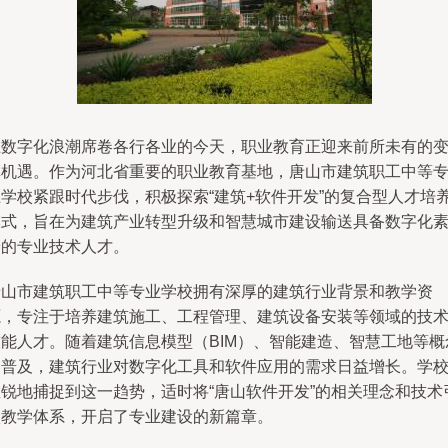
在数字化浪潮席卷各行各业的今天，职业教育正迎来前所未有的
革机遇。作为河北省重要的职业教育基地，唐山市建筑职工中等
业学校紧跟时代步伐，积极探索“建筑+软件开发”的复合型人才培
模式，旨在为建筑产业转型升级和智慧城市建设输送具备数字化
养的专业技术人才。
唐山市建筑职工中等专业学校拥有深厚的建筑行业背景和教学资
源，专注于培养建筑施工、工程管理、建筑设备安装等领域的技
技能人才。随着建筑信息模型（BIM）、智能建造、智慧工地等概
的普及，建筑行业对数字化工具和软件应用的需求日益增长。学
敏锐地捕捉到这一趋势，适时将“唐山软件开发”的相关理念和技术
入教学体系，开启了专业建设的新篇章。