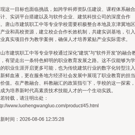
实现这一目标也面临挑战，如跨学科师资队伍建设、课程体系融
设计、实训平台搭建以及与软件企业、建筑科技公司的深度合作
等。唐山市建筑职工中等专业学校需要积极整合本地及京津冀地
的产业和高校资源，建立校企合作长效机制，共建实训基地，引
企业真实项目作为教学案例，确保人才培养紧贴产业实际需求。
山市建筑职工中等专业学校通过深化“建筑”与“软件开发”的融合
育，有望走出一条特色鲜明的职业教育发展之路。这不仅能够为
生的职业生涯开启更多可能，也为传统建筑行业的数字化转型注
了新鲜血液，更在服务地方经济社会发展中展现了职业教育的担
与价值。在产教融合、科教融汇的政策指引下，学校的这一探索
正成为培养新时代高素质技术技能人才的一个生动实践。
如若转载，请注明出处：
ttp://www.luohengwangluo.com/product/45.html
新时间：2026-08-06 12:35:28