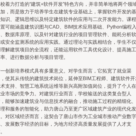
学校着力打造的“建筑+软件开发”特色方向，并非简单地将两个领
叠加，而是致力于培养学生在建筑专业基础上，掌握软件开发的
础知识、逻辑思维以及特定建筑软件的应用与二次开发能力。课
置可能涵盖建筑识图与CAD、BIM技术应用基础、Python编程
门、数据库原理、以及针对建筑行业的项目管理软件、能耗分析
件或安全监测系统的应用实践。通过理论与实践相结合，学生不
能理解建筑项目的全流程，还能运用软件工具优化设计、提高施
效率、进行数据分析与项目管理。
这一创新培养模式具有多重意义。对学生而言，它拓宽了就业渠
道，使其从传统的建筑技术岗位，延伸至BIM工程师、建筑软件开
技术支持、智慧工地系统运维等新兴高附加值岗位，提升了个人
就业市场的竞争力。对建筑行业而言，学校输送的这类复合型人
才，能够加速建筑业与信息技术的融合，推动施工过程的精细化
管理和服务的智能化，助力唐山乃至更广区域建筑产业的现代化
展。对区域经济而言，这契合了唐山市作为工业城市推动产业数
化、发展数字经济的目标，为地方经济高质量发展提供了人才支
撑。